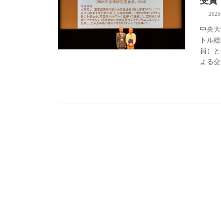
受賞
202
中央大
トル総
員）との
よる交 