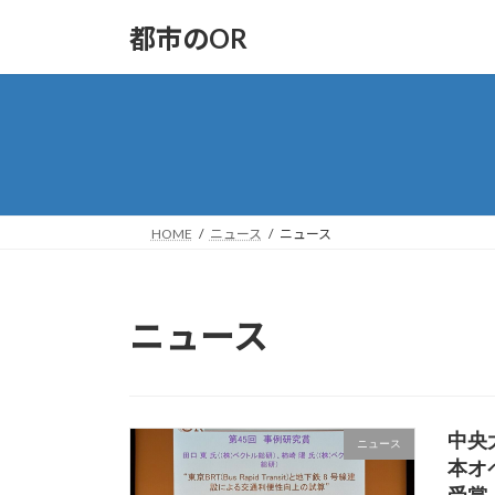
コ
ナ
都市のOR
ン
ビ
テ
ゲ
ン
ー
ツ
シ
へ
ョ
ス
ン
キ
に
ッ
移
HOME
ニュース
ニュース
プ
動
ニュース
中央
ニュース
本オ